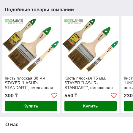
Подобные товары компании
Кисть плоская 38 мм.
Кисть плоская 75 мм.
Кист
STAYER "LASUR-
STAYER "LASUR-
"UNI
STANDART", смешанная
STANDART", смешанная
щети
щетина, деревянная
щетина, деревянная
38мм
300
550
230
₸
₸
ручка.
ручка.
Купить
Купить
О нас