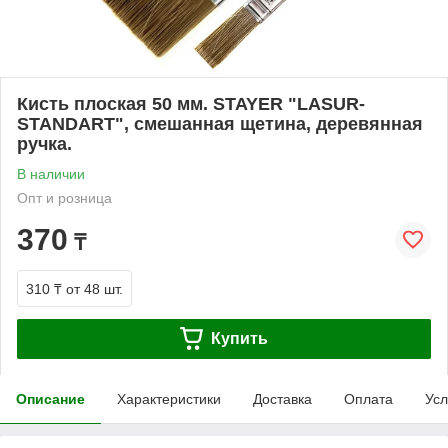
Кисть плоская 50 мм. STAYER "LASUR-
STANDART", смешанная щетина, деревянная
ручка.
В наличии
Опт и розница
370
₸
310 ₸
от 48 шт.
Купить
Описание
Характеристики
Доставка
Оплата
Усл