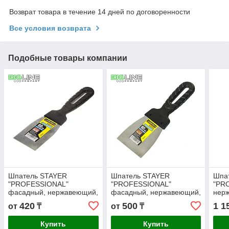
Возврат товара в течение 14 дней по договоренности
Все условия возврата
Подобные товары компании
Шпатель STAYER
Шпатель STAYER
Шпа
"PROFESSIONAL"
"PROFESSIONAL"
"PR
фасадный, нержавеющий,
фасадный, нержавеющий,
нерж
60 мм. (12)
80 мм. (12)
250 
420
500
1 1
от
₸
от
₸
Купить
Купить