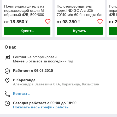
Полотенцесушитель из
Полотенцесушитель
Пол
нержавеющей стали М-
нерж.INDIGO Arc d25
нер
образный d25, 500*600
70*40 м/о 60 бок.подкл б/п
d25 
мм.
( к-2,белый мат.)
к-0,
18 850
98 350
от
₸
от
₸
от
Купить
Купить
О нас
Рейтинг не сформирован
Менее 5 отзывов за последний год
Работает с 06.03.2015
г. Караганда
Александра Затаевича 87А, Караганда, Казахстан
Контакты
Сегодня работает с 09:00 до 18:00
Показать весь график работы