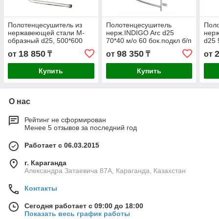
Полотенцесушитель из
Полотенцесушитель
Пол
нержавеющей стали М-
нерж.INDIGO Arc d25
нер
образный d25, 500*600
70*40 м/о 60 бок.подкл б/п
d25 
мм.
( к-2,белый мат.)
к-0,
18 850
98 350
от
₸
от
₸
от
Купить
Купить
О нас
Рейтинг не сформирован
Менее 5 отзывов за последний год
Работает с 06.03.2015
г. Караганда
Александра Затаевича 87А, Караганда, Казахстан
Контакты
Сегодня работает с 09:00 до 18:00
Показать весь график работы