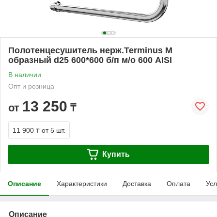
Полотенцесушитель нерж.Terminus М
образный d25 600*600 б/п м/о 600 AISI
В наличии
Опт и розница
13 250
от
₸
11 900 ₸
от 5 шт.
Купить
Описание
Характеристики
Доставка
Оплата
Усл
Описание