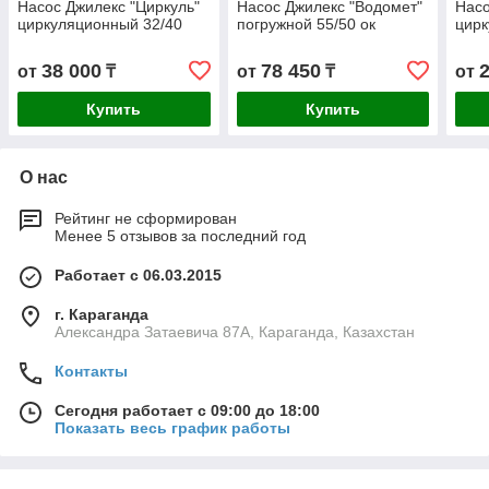
Насос Джилекс "Циркуль"
Насос Джилекс "Водомет"
Насо
циркуляционный 32/40
погружной 55/50 ок
цирк
38 000
78 450
от
₸
от
₸
от
Купить
Купить
О нас
Рейтинг не сформирован
Менее 5 отзывов за последний год
Работает с 06.03.2015
г. Караганда
Александра Затаевича 87А, Караганда, Казахстан
Контакты
Сегодня работает с 09:00 до 18:00
Показать весь график работы