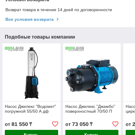
Возврат товара в течение 14 дней по договоренности
Все условия возврата
Подобные товары компании
Насос Джилекс "Водомет"
Насос Джилекс "Джамбо"
Насо
погружной 55/50 А дф
поверхностный 70/50 П
цирк
81 550
73 050
от
₸
от
₸
от
Купить
Купить