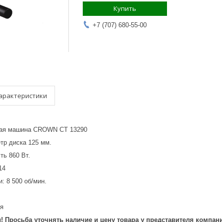
Купить
+7 (707) 680-55-00
арактеристики
ая машина CROWN СТ 13290
р диска 125 мм.
ь 860 Вт.
14
: 8 500 об/мин.
я
 Просьба уточнять наличие и цену товара у представителя компани