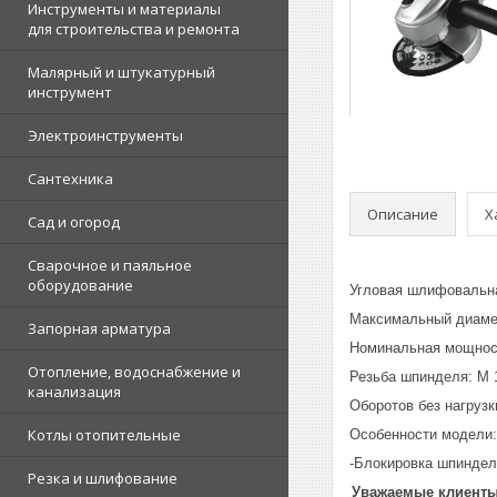
Инструменты и материалы
для строительства и ремонта
Малярный и штукатурный
инструмент
Электроинструменты
Сантехника
Описание
Х
Сад и огород
Сварочное и паяльное
оборудование
Угловая шлифовальн
Максимальный диамет
Запорная арматура
Номинальная мощност
Отопление, водоснабжение и
Резьба шпинделя: М 
канализация
Оборотов без нагрузки
Котлы отопительные
Особенности модели:
-Блокировка шпиндел
Резка и шлифование
Уважаемые клиенты!