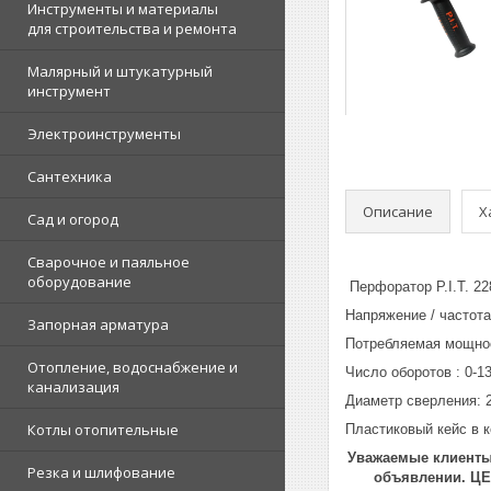
Инструменты и материалы
для строительства и ремонта
Малярный и штукатурный
инструмент
Электроинструменты
Сантехника
Описание
Х
Сад и огород
Сварочное и паяльное
оборудование
Перфоратор P.I.T. 22
Напряжение / частота:
Запорная арматура
Потребляемая мощнос
Отопление, водоснабжение и
Число оборотов : 0-1
канализация
Диаметр сверления: 
Котлы отопительные
Пластиковый кейс в 
Уважаемые клиенты!
Резка и шлифование
объявлении. Ц