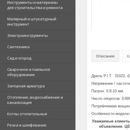
Инструменты и материалы
для строительства и ремонта
Малярный и штукатурный
инструмент
Электроинструменты
Сантехника
Описание
Х
Сад и огород
Сварочное и паяльное
оборудование
Дрель P.I.T. 31023, d
Напряжение / частота:
Запорная арматура
Патрон: 0,8-10 мм.
Отопление, водоснабжение и
Число оборотов: 0-800
канализация
Потребляемая мощнос
Котлы отопительные
Особенности модели:
Уважаемые клиенты!
Резка и шлифование
объявлении. Ц