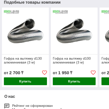
Подобные товары компании
Гофра на вытяжку d130
Гофра на вытяжку d100
Гофр
алюминиевая (3 м)
алюминиевая (3 м)
алюм
2 700
1 950
от
₸
от
₸
от
Купить
Купить
О нас
Рейтинг не сформирован