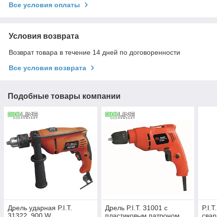
Все условия оплаты
Условия возврата
Возврат товара в течение 14 дней по договоренности
Все условия возврата
Подобные товары компании
Дрель ударная P.I.T.
Дрель P.I.T. 31001 с
P.I.
31322, 900 W
пластиковым патроном,
свар