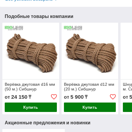
Подобные товары компании
Верёвка джутовая d16 мм
Верёвка джутовая d12 мм
Шнур
(50 м.) Сибшнур
(20 м.) Сибшнур
м. 
24 150
5 900
от
₸
от
₸
от
Купить
Купить
Акционные предложения и новинки