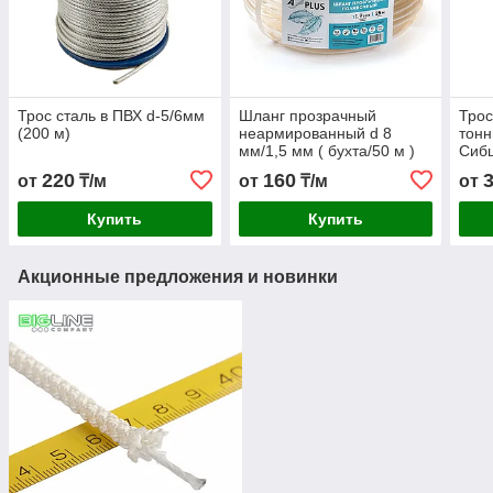
Трос сталь в ПВХ d-5/6мм
Шланг прозрачный
Трос
(200 м)
неармированный d 8
тонн
мм/1,5 мм ( бухта/50 м )
Сиб
220
160
от
₸/м
от
₸/м
от
Купить
Купить
Акционные предложения и новинки