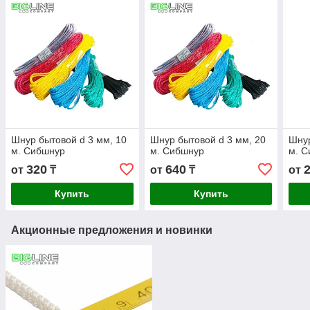
Шнур бытовой d 3 мм, 10
Шнур бытовой d 3 мм, 20
Шнур
м. Сибшнур
м. Сибшнур
м. 
320
640
от
₸
от
₸
от
Купить
Купить
Акционные предложения и новинки