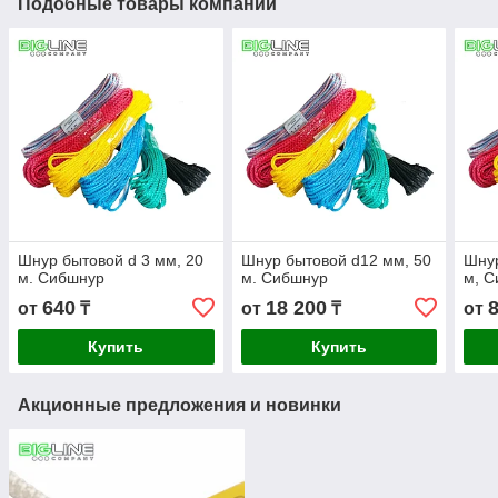
Подобные товары компании
Шнур бытовой d 3 мм, 20
Шнур бытовой d12 мм, 50
Шнур
м. Сибшнур
м. Сибшнур
м, 
640
18 200
от
₸
от
₸
от
Купить
Купить
Акционные предложения и новинки