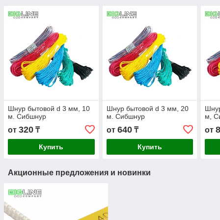
Шнур бытовой d 3 мм, 10
Шнур бытовой d 3 мм, 20
Шнур
м. Сибшнур
м. Сибшнур
м, 
320
640
от
₸
от
₸
от
Купить
Купить
Акционные предложения и новинки