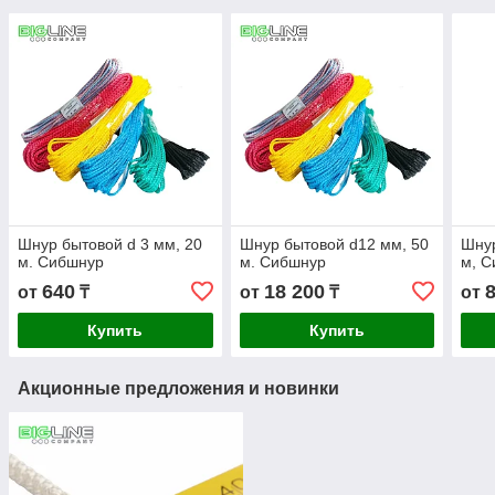
Шнур бытовой d 3 мм, 20
Шнур бытовой d12 мм, 50
Шнур
м. Сибшнур
м. Сибшнур
м, 
640
18 200
от
₸
от
₸
от
Купить
Купить
Акционные предложения и новинки