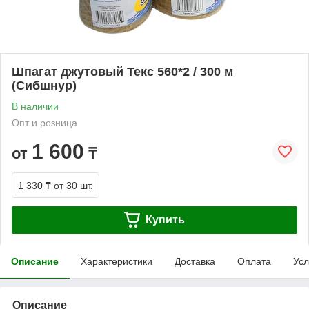
Шпагат джутовый Текс 560*2 / 300 м
(Сибшнур)
В наличии
Опт и розница
1 600
от
₸
1 330 ₸
от 30 шт.
Купить
Описание
Характеристики
Доставка
Оплата
Усл
Описание