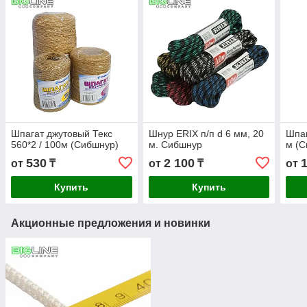
Шпагат джутовый Текс
Шнур ERIX п/п d 6 мм, 20
Шпаг
560*2 / 100м (Сибшнур)
м. Сибшнур
м (С
530
2 100
от
₸
от
₸
от
Купить
Купить
Акционные предложения и новинки