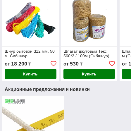
Шнур бытовой d12 мм, 50
Шпагат джутовый Текс
Шпаг
м. Сибшнур
560*2 / 100м (Сибшнур)
м (С
18 200
530
от
₸
от
₸
от
Купить
Купить
Акционные предложения и новинки