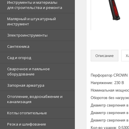
Инструменты и материалы
для строительства и ремонта
Малярный и штукатурный
инструмент
Электроинструменты
Сантехника
Описание
Х
Сад и огород
Сварочное и паяльное
оборудование
Перфоратор CROWN СТ
Напряжение: 230 В
Запорная арматура
Номинальная мощност
Отопление, водоснабжение и
Оборотов без нагрузк
канализация
Диаметр сверления в 
Котлы отопительные
Диаметр сверления в 
Диаметр сверления в 
Резка и шлифование
Кол-во ударов: 0-530