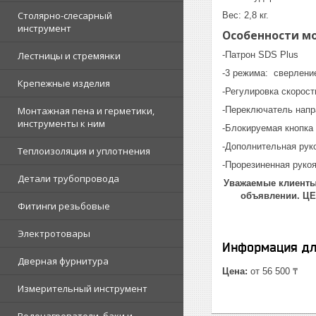
Столярно-слесарный
Вес: 2,8 кг.
инструмент
Особенности м
Лестницы и стремянки
-Патрон SDS Plus
-3 режима: сверлени
Крепежные изделия
-Регулировка скорост
Монтажная пена и герметики,
-Переключатель нап
инструменты к ним
-Блокируемая кнопка
-Дополнительная рук
Теплоизоляция и уплотнения
-Прорезиненная руко
Детали трубопровода
Уважаемые клиенты!
объявлении. Ц
Фитинги резьбовые
Электротовары
Информация дл
Дверная фурнитура
Цена:
от 56 500 ₸
Измерительный инструмент