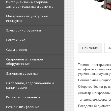
Инструменты и материалы
для строительства и ремонта
Малярный и штукатурный
инструмент
Электроинструменты
Сантехника
Описание
Х
Сад и огород
Сварочное и паяльное
оборудование
Точило электрическо
шлифовке и полировк
Запорная арматура
удобен в эксплуатаци
Номинальная мощност
Отопление, водоснабжение и
Оборотов без нагрузк
канализация
Диаметр шлифовально
Котлы отопительные
Толщина шлифовально
Посадочный диаметр 
Резка и шлифование