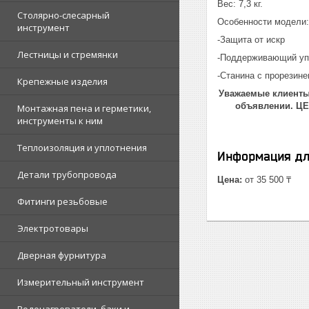
Вес: 7,3 кг.
Столярно-слесарный
Особенности модели:
инструмент
-Защита от искр
Лестницы и стремянки
-Поддерживающий уп
-Станина с прорезин
Крепежные изделия
Уважаемые клиенты!
объявлении. Ц
Монтажная пена и герметики,
инструменты к ним
Теплоизоляция и уплотнения
Информация дл
Детали трубопровода
Цена:
от 35 500 ₸
Фитинги резьбовые
Электротовары
Дверная фурнитура
Измерительный инструмент