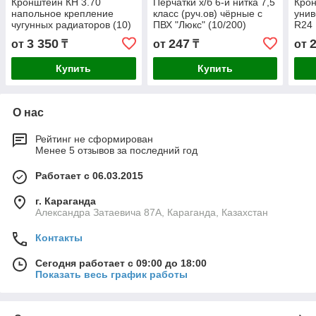
Кронштейн КН 3.70
Перчатки х/б 6-и нитка 7,5
Крон
напольное крепление
класс (руч.ов) чёрные с
унив
чугунных радиаторов (10)
ПВХ "Люкс" (10/200)
R24
3 350
247
от
₸
от
₸
от
Купить
Купить
О нас
Рейтинг не сформирован
Менее 5 отзывов за последний год
Работает с 06.03.2015
г. Караганда
Александра Затаевича 87А, Караганда, Казахстан
Контакты
Сегодня работает с 09:00 до 18:00
Показать весь график работы