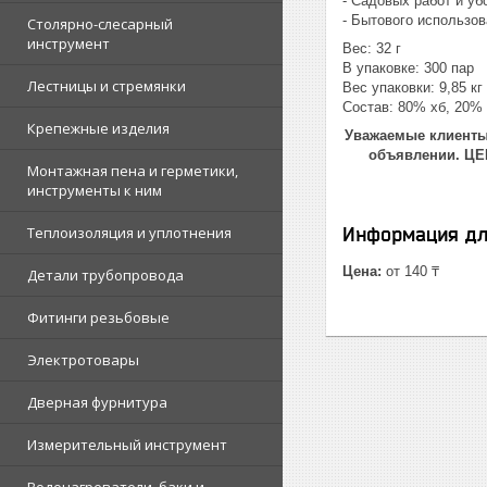
- Садовых работ и уб
- Бытового использо
Столярно-слесарный
инструмент
Вес: 32 г
В упаковке: 300 пар
Лестницы и стремянки
Вес упаковки: 9,85 кг
Состав: 80% хб, 20%
Крепежные изделия
Уважаемые клиенты!
объявлении. Ц
Монтажная пена и герметики,
инструменты к ним
Теплоизоляция и уплотнения
Информация дл
Цена:
от 140 ₸
Детали трубопровода
Фитинги резьбовые
Электротовары
Дверная фурнитура
Измерительный инструмент