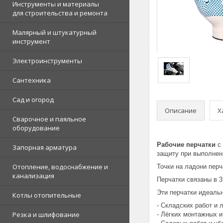
Инструменты и материалы
для строительства и ремонта
Малярный и штукатурный
инструмент
Электроинструменты
Сантехника
Сад и огород
Описание
Х
Сварочное и паяльное
оборудование
Рабочие перчатки
с
Запорная арматура
защиту при выполнен
Отопление, водоснабжение и
Точки на ладони пер
канализация
Перчатки связаны в 3
Эти перчатки идеаль
Котлы отопительные
- Складских работ и 
Резка и шлифование
- Лёгких монтажных и