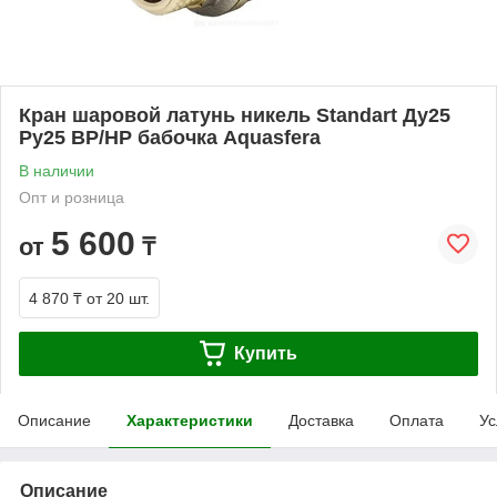
Кран шаровой латунь никель Standart Ду25
Ру25 ВР/НР бабочка Aquasfera
В наличии
Опт и розница
5 600
от
₸
4 870 ₸
от 20 шт.
Купить
Описание
Характеристики
Доставка
Оплата
Ус
Описание