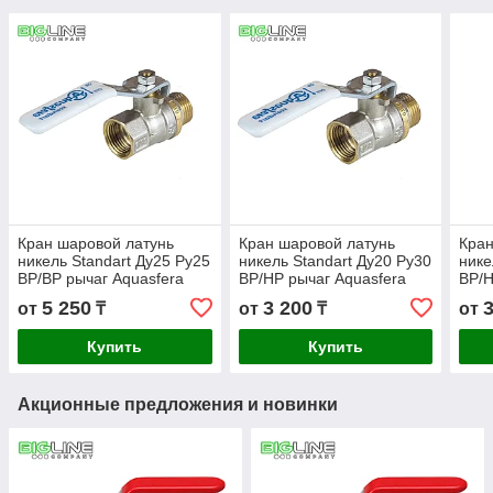
Кран шаровой латунь
Кран шаровой латунь
Кран
никель Standart Ду25 Ру25
никель Standart Ду20 Ру30
нике
ВР/ВР рычаг Aquasfera
ВР/НР рычаг Aquasfera
ВР/Н
5 250
3 200
от
₸
от
₸
от
Купить
Купить
Акционные предложения и новинки