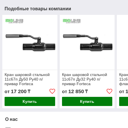
Подобные товары компании
Кран шаровой стальной
Кран шаровой стальной
Кран
11с67п Ду50 Ру40 п/
11с67п Ду32 Ру40 п/
11с6
привар Forteca
привар Forteca
флан
17 200
12 850
от
₸
от
₸
от
Купить
Купить
О нас