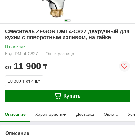
Смеситель ZEGOR DML4-C827 двуручный для
кухни с поворотным изливом, на гайке
В наличии
Код: DML4-C827
Опт и розница
11 900
от
₸
10 300 ₸
от 4 шт.
Купить
Описание
Характеристики
Доставка
Оплата
Усл
Описание