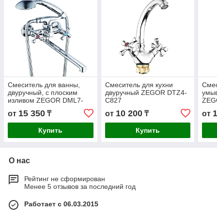
Смеситель для ванны,
Смеситель для кухни
Сме
двуручный, с плоским
двуручный ZEGOR DTZ4-
умыв
изливом ZEGOR DML7-
C827
ZEG
В827
15 350
10 200
от
₸
от
₸
от
Купить
Купить
О нас
Рейтинг не сформирован
Менее 5 отзывов за последний год
Работает с 06.03.2015