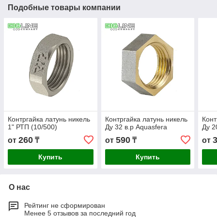
Подобные товары компании
Контргайка латунь никель
Контргайка латунь никель
Конт
1" РТП (10/500)
Ду 32 в.р Aquasfera
Ду 2
260
590
от
₸
от
₸
от
Купить
Купить
О нас
Рейтинг не сформирован
Менее 5 отзывов за последний год