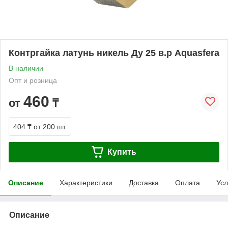
Контргайка латунь никель Ду 25 в.р Aquasfera
В наличии
Опт и розница
460
от
₸
404 ₸
от 200 шт.
Купить
Описание
Характеристики
Доставка
Оплата
Усл
Описание