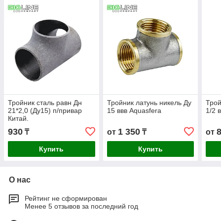
Тройник сталь равн Дн
Тройник латунь никель Ду
Трой
21*2,0 (Ду15) п/привар
15 ввв Aquasfera
1/2 
Китай.
930
1 350
₸
от
₸
от
Купить
Купить
О нас
Рейтинг не сформирован
Менее 5 отзывов за последний год