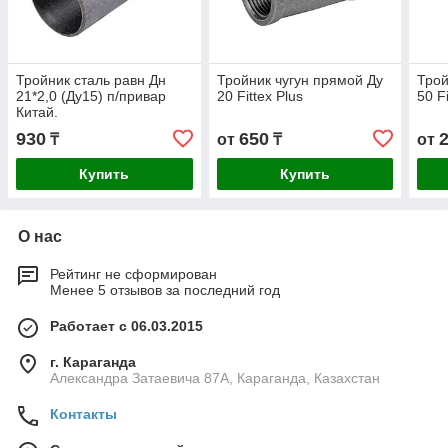
Тройник сталь равн Дн
Тройник чугун прямой Ду
Трой
21*2,0 (Ду15) п/привар
20 Fittex Plus
50 Fi
Китай.
930
650
₸
от
₸
от
Купить
Купить
О нас
Рейтинг не сформирован
Менее 5 отзывов за последний год
Работает с 06.03.2015
г. Караганда
Александра Затаевича 87А, Караганда, Казахстан
Контакты