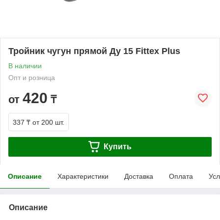
Тройник чугун прямой Ду 15 Fittex Plus
В наличии
Опт и розница
420
от
₸
337 ₸
от 200 шт.
Купить
Описание
Характеристики
Доставка
Оплата
Усл
Описание