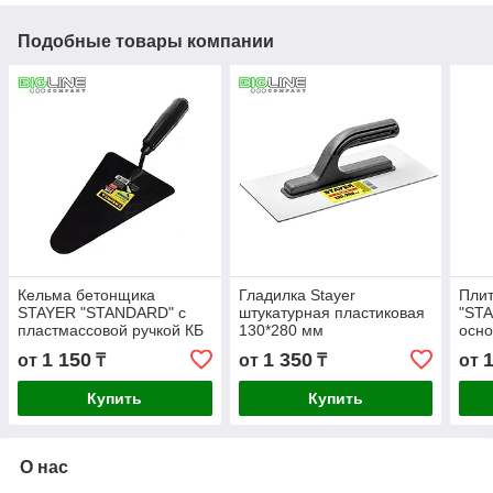
Подобные товары компании
Кельма бетонщика
Гладилка Stayer
Пли
STAYER "STANDARD" с
штукатурная пластиковая
"ST
пластмассовой ручкой КБ
130*280 мм
осн
1 150
1 350
от
₸
от
₸
от
Купить
Купить
О нас