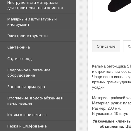
Инструменты и материалы
для строительства и ремонта
Малярный и штукатурный
инструмент
Электроинструменты
Описание
Х
Сантехника
Сад и огород
Кельма бетонщика ST
Сварочное и паяльное
и строительных сост
оборудование
Чаще всего использу
прямых граней удобн
Запорная арматура
усадки.
Отопление, водоснабжение и
Материал рабочей ч
канализация
Материал ручки: пла
Размер: 200 мм.
В упаковке: 10 штук
Котлы отопительные
Уважаемые клиенты!
Резка и шлифование
объявлении. Ц