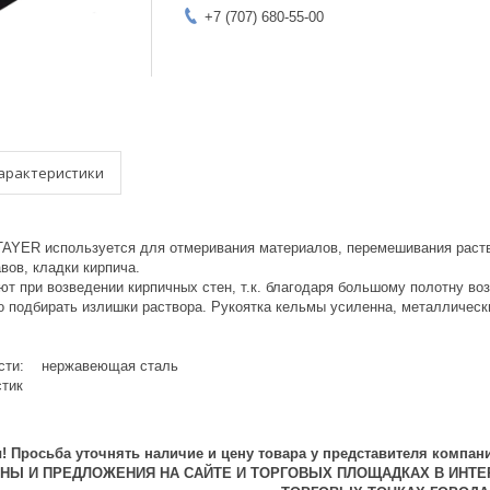
+7 (707) 680-55-00
арактеристики
AYER используется для отмеривания материалов, перемешивания раств
авов, кладки кирпича.
ют при возведении кирпичных стен, т.к. благодаря большому полотну в
о подбирать излишки раствора. Рукоятка кельмы усиленна, металличес
асти: нержавеющая сталь
стик
 Просьба уточнять наличие и цену товара у представителя компани
ЕНЫ И ПРЕДЛОЖЕНИЯ НА САЙТЕ И ТОРГОВЫХ ПЛОЩАДКАХ В ИНТЕ