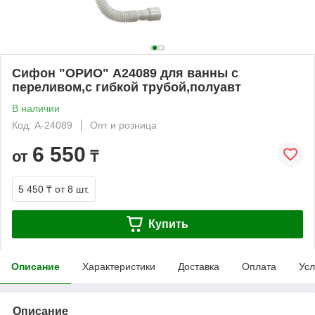
Сифон "ОРИО" А24089 для ванны с
переливом,с гибкой трубой,полуавт
В наличии
Код: А-24089
Опт и розница
6 550
от
₸
5 450 ₸
от 8 шт.
Купить
Описание
Характеристики
Доставка
Оплата
Усл
Описание