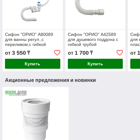
Сифон "ОРИО" А80089
Сифон "ОРИО" А42589
Сиф
для ванны регул.,с
для душевого поддона с
для 
переливом,с гибкой
гибкой трубой
плас
трубой
вып
3 550
1 700
от
₸
от
₸
от
Купить
Купить
Акционные предложения и новинки