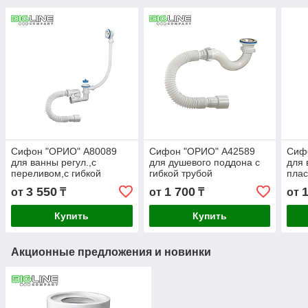
Сифон "ОРИО" А80089
Сифон "ОРИО" А42589
Сиф
для ванны регул.,с
для душевого поддона с
для 
переливом,с гибкой
гибкой трубой
плас
трубой
вып
3 550
1 700
от
₸
от
₸
от
Купить
Купить
Акционные предложения и новинки