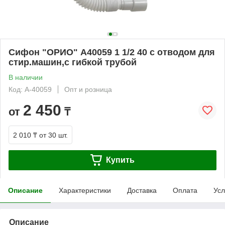
Сифон "ОРИО" А40059 1 1/2 40 с отводом для
стир.машин,с гибкой трубой
В наличии
Код: А-40059
Опт и розница
2 450
от
₸
2 010 ₸
от 30 шт.
Купить
Описание
Характеристики
Доставка
Оплата
Усл
Описание