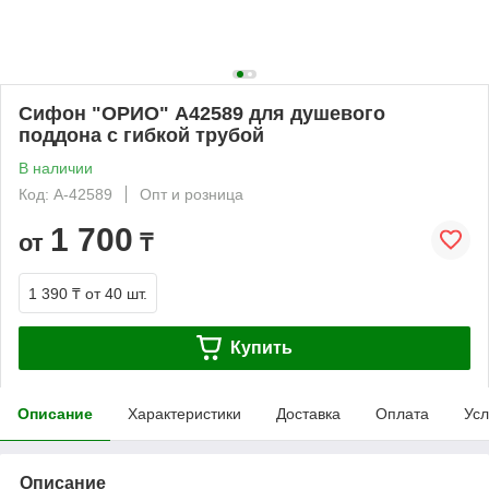
Сифон "ОРИО" А42589 для душевого
поддона с гибкой трубой
В наличии
Код: А-42589
Опт и розница
1 700
от
₸
1 390 ₸
от 40 шт.
Купить
Описание
Характеристики
Доставка
Оплата
Усл
Описание