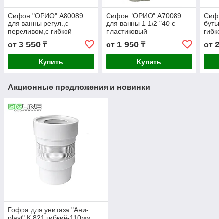
Сифон "ОРИО" А80089
Сифон "ОРИО" А70089
Сиф
для ванны регул.,с
для ванны 1 1/2 "40 с
буты
переливом,с гибкой
пластиковый
гибк
трубой
выпуском,переливом
3 550
1 950
от
₸
от
₸
от
Купить
Купить
Акционные предложения и новинки
Гофра для унитаза "Ани-
plast" К 821 гибкий-110мм