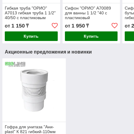
Гибкая труба "ОРИО"
Сифон "ОРИО" А70089
Сиф
А7013 гибкая труба 1 1/2"
для ванны 1 1/2 "40 с
буты
40/50 с пластиковым
пластиковый
гибк
выпуском
выпуском,переливом
1 150
1 950
от
₸
от
₸
от
Купить
Купить
Акционные предложения и новинки
Гофра для унитаза "Ани-
plast" К 821 гибкий-110мм