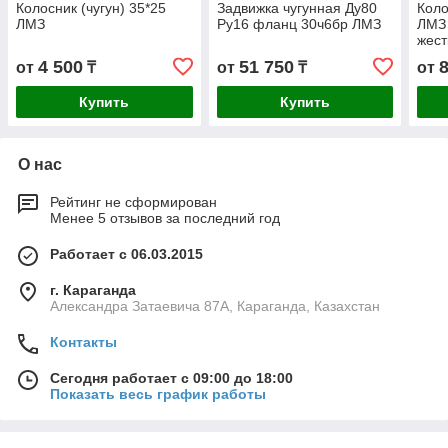
Колосник (чугун) 35*25
Задвижка чугунная Ду80
Коло
ЛМЗ
Ру16 фланц 30ч6бр ЛМЗ
ЛМЗ
жест
4 500
51 750
от
₸
от
₸
от
Купить
Купить
О нас
Рейтинг не сформирован
Менее 5 отзывов за последний год
Работает с 06.03.2015
г. Караганда
Александра Затаевича 87А, Караганда, Казахстан
Контакты
Сегодня работает с 09:00 до 18:00
Показать весь график работы