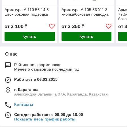
Арматура А 110.56.14.3
Арматура А 105.56.У 1.3
Арм
шток боковая подводка
кнопка/боковая подводка
77.5
боко
3 100
3 350
от
₸
от
₸
от
Купить
Купить
О нас
Рейтинг не сформирован
Менее 5 отзывов за последний год
Работает с 06.03.2015
г. Караганда
Александра Затаевича 87А, Караганда, Казахстан
Контакты
Сегодня работает с 09:00 до 18:00
Показать весь график работы