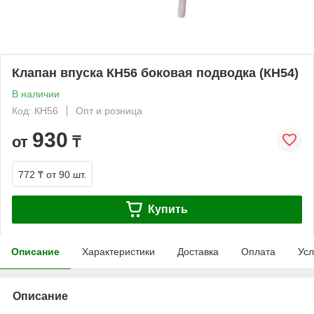
Клапан впуска КН56 боковая подводка (КН54)
В наличии
Код: КН56
Опт и розница
930
от
₸
772 ₸
от 90 шт.
Купить
Описание
Характеристики
Доставка
Оплата
Усл
Описание