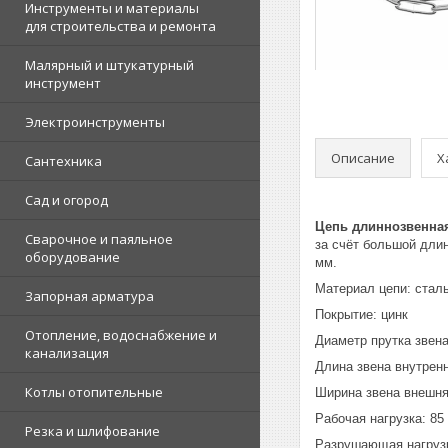
Инструменты и материалы
для строительства и ремонта
Малярный и штукатурный
инструмент
Электроинструменты
Описание
Х
Сантехника
Сад и огород
Цепь длиннозвенна
Сварочное и паяльное
за счёт большой дли
оборудование
мм.
Материал цепи: стал
Запорная арматура
Покрытие: цинк
Отопление, водоснабжение и
Диаметр прутка звена
канализация
Длина звена внутренн
Котлы отопительные
Ширина звена внешня
Рабочая нагрузка: 85 
Резка и шлифование
Разрушающая нагрузка