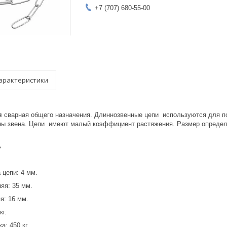
+7 (707) 680-55-00
арактеристики
я
сварная общего назначения. Длиннозвенные цепи используются для под
ны звена. Цепи имеют малый коэффициент растяжения. Размер определя
ь
 цепи: 4 мм.
яя: 35 мм.
я: 16 мм.
кг.
: 450 кг.