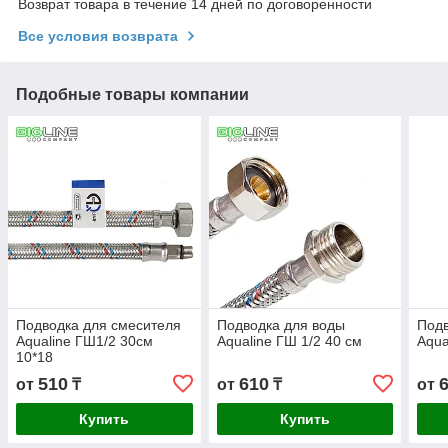
Возврат товара в течение 14 дней по договоренности
Все условия возврата
Подобные товары компании
Подводка для смесителя
Подводка для воды
Подв
Aqualine ГШ1/2 30см
Aqualine ГШ 1/2 40 см
Aqua
10*18
510
610
от
₸
от
₸
от
Купить
Купить