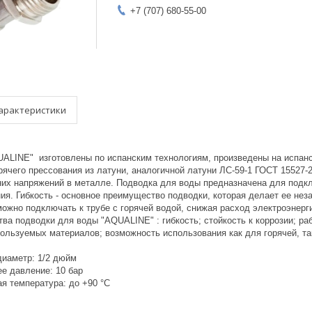
+7 (707) 680-55-00
арактеристики
UALINE" изготовлены по испанским технологиям, произведены на испанс
ячего прессования из латуни, аналогичной латуни ЛС-59-1 ГОСТ 15527-
них напряжений в металле. Подводка для воды предназначена для подкл
ия. Гибкость - основное преимущество подводки, которая делает ее не
ожно подключать к трубе с горячей водой, снижая расход электроэнерг
ва подводки для воды "AQUALINE" : гибкость; стойкость к коррозии; р
пользуемых материалов; возможность использования как для горячей, та
иаметр: 1/2 дюйм
е давление: 10 бар
я температура: до +90 °C
р