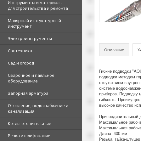
Инструменты и материалы
для строительства и ремонта
Малярный и штукатурный
инструмент
Электроинструменты
Описание
Х
Сантехника
Сад и огород
Гибкие подводки "AQ
Сварочное и паяльное
подводки методом гор
оборудование
отсутствием внутрен
системе водоснабжен
Запорная арматура
приборов. Подводку м
гибкость. Преимущест
Отопление, водоснабжение и
высокое качество ис
канализация
Присоединительный д
Максимальное рабоче
Котлы отопительные
Максимальная рабоча
Длина: 400 мм
Резка и шлифование
Резьба: гайка-штуце