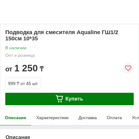
Подводка для смесителя Aqualine ГШ1/2
150см 10*35
В наличии
Опт и розница
1 250
от
₸
999 ₸
от 45 шт.
Купить
Описание
Характеристики
Доставка
Оплата
Усл
Описание