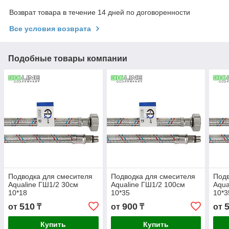
Возврат товара в течение 14 дней по договоренности
Все условия возврата
Подобные товары компании
Подводка для смесителя
Подводка для смесителя
Подв
Aqualine ГШ1/2 30см
Aqualine ГШ1/2 100см
Aqua
10*18
10*35
10*3
510
900
от
₸
от
₸
от
Купить
Купить