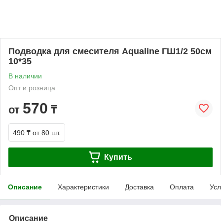
Подводка для смесителя Aqualine ГШ1/2 50см
10*35
В наличии
Опт и розница
570
от
₸
490 ₸
от 80 шт.
Купить
Описание
Характеристики
Доставка
Оплата
Усл
Описание