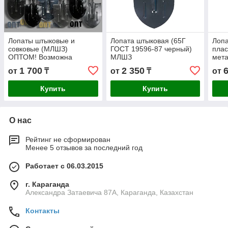
Лопаты штыковые и
Лопата штыковая (65Г
Лопа
совковые (МЛШЗ)
ГОСТ 19596-87 черный)
пла
ОПТОМ! Возможна
МЛШЗ
мета
доставка по Казахстану
ручк
1 700
2 350
от
₸
от
₸
от
Купить
Купить
О нас
Рейтинг не сформирован
Менее 5 отзывов за последний год
Работает с 06.03.2015
г. Караганда
Александра Затаевича 87А, Караганда, Казахстан
Контакты