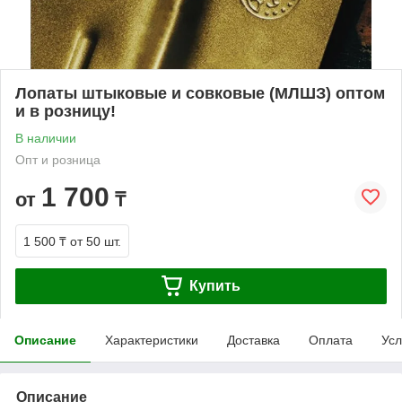
Лопаты штыковые и совковые (МЛШЗ) оптом
и в розницу!
В наличии
Опт и розница
1 700
от
₸
1 500 ₸
от 50 шт.
Купить
Описание
Характеристики
Доставка
Оплата
Усл
Описание