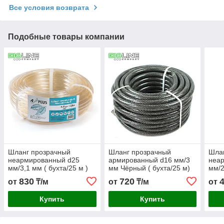
Все условия возврата
Подобные товары компании
Шланг прозрачный
Шланг прозрачный
Шла
неармированный d25
армированный d16 мм/3
неа
мм/3,1 мм ( бухта/25 м )
мм Чёрный ( бухта/25 м)
мм/2
830
720
от
₸/м
от
₸/м
от
Купить
Купить