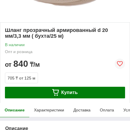
Шланг прозрачный армированный d 20
мм/3,3 мм ( бухта/25 м)
В наличии
Опт и розница
840
от
₸/м
705 ₸
от 125 м
Купить
Описание
Характеристики
Доставка
Оплата
Усл
Описание