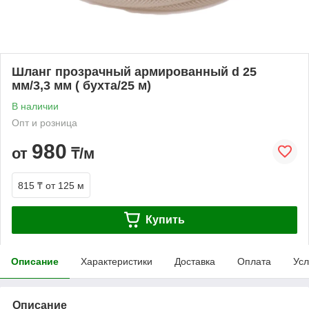
Шланг прозрачный армированный d 25
мм/3,3 мм ( бухта/25 м)
В наличии
Опт и розница
980
от
₸/м
815 ₸
от 125 м
Купить
Описание
Характеристики
Доставка
Оплата
Усл
Описание