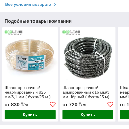
Все условия возврата
Подобные товары компании
Шланг прозрачный
Шланг прозрачный
Шла
неармированный d25
армированный d16 мм/3
неа
мм/3,1 мм ( бухта/25 м )
мм Чёрный ( бухта/25 м)
мм/1
830
720
от
₸/м
от
₸/м
от
Купить
Купить