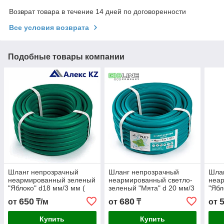
Возврат товара в течение 14 дней по договоренности
Все условия возврата
Подобные товары компании
Шланг непрозрачный
Шланг непрозрачный
Шла
неармированный зеленый
неармированный светло-
неа
"Яблоко" d18 мм/3 мм (
зеленый "Мята" d 20 мм/3
"Ябл
бухта 20 м )
мм ( бухта 20 м )
бухт
650
680
от
₸/м
от
₸
от
Купить
Купить