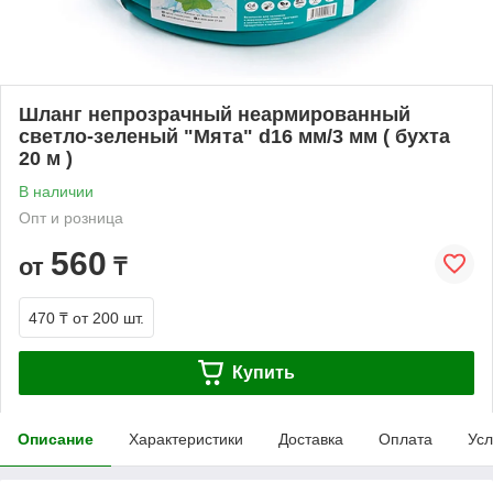
Шланг непрозрачный неармированный
светло-зеленый "Мята" d16 мм/3 мм ( бухта
20 м )
В наличии
Опт и розница
560
от
₸
470 ₸
от 200 шт.
Купить
Описание
Характеристики
Доставка
Оплата
Усл