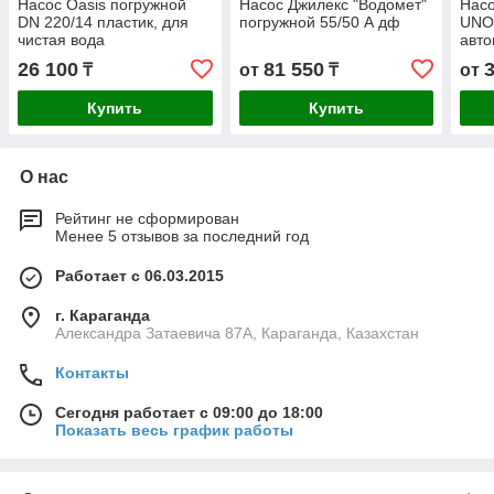
Насос Oasis погружной
Насос Джилекс "Водомет"
Насо
DN 220/14 пластик, для
погружной 55/50 А дф
UNO
чистая вода
авто
пер
26 100
81 550
₸
от
₸
от
Купить
Купить
О нас
Рейтинг не сформирован
Менее 5 отзывов за последний год
Работает с 06.03.2015
г. Караганда
Александра Затаевича 87А, Караганда, Казахстан
Контакты
Сегодня работает с 09:00 до 18:00
Показать весь график работы