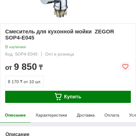
Смеситель для кухонной мойки ZEGOR
SOP4-E045
В наличии
Код: SOP4-E045
Опт и розница
9 850
от
₸
8 170 ₸
от 10 шт.
Купить
Описание
Характеристики
Доставка
Оплата
Усл
Описание