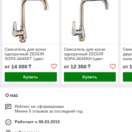
Смеситель для кухни
Смеситель для кухни
Смес
одноручный ZEGOR
одноручный ZEGOR
двур
SOP4-A045KТ (цвет:
SOP4-A045KH (цвет:
изл
бронза)
сатин)
E82
14 000
12 350
от
₸
от
₸
от
Купить
Купить
О нас
Рейтинг не сформирован
Менее 5 отзывов за последний год
Работает с 06.03.2015