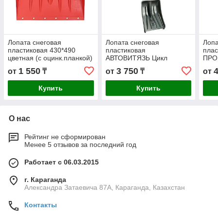
Лопата снеговая
Лопата снеговая
Лопа
пластиковая 430*490
пластиковая
плас
цветная (с оцинк.планкой)
АВТОВИТЯЗЬ Цикл
ПРО
Стандарт с метал,чер. и
1 550
3 750
от
₸
от
₸
от
V-ручкой (10)
Купить
Купить
О нас
Рейтинг не сформирован
Менее 5 отзывов за последний год
Работает с 06.03.2015
г. Караганда
Александра Затаевича 87А, Караганда, Казахстан
Контакты