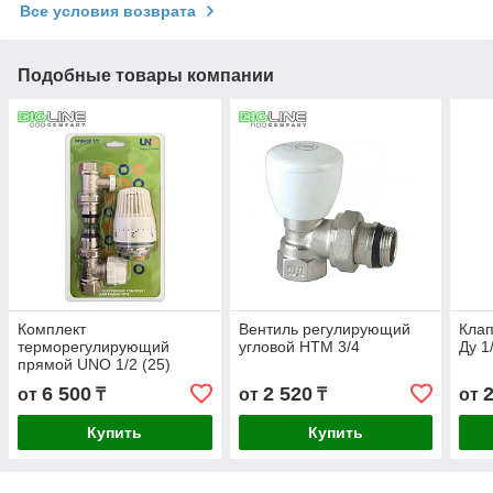
Все условия возврата
Подобные товары компании
Комплект
Вентиль регулирующий
Кла
терморегулирующий
угловой HTM 3/4
Ду 1
прямой UNO 1/2 (25)
6 500
2 520
от
₸
от
₸
от
Купить
Купить